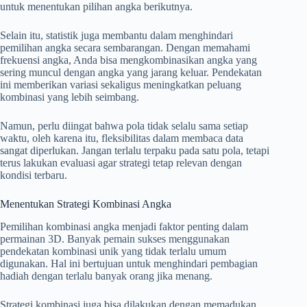
untuk menentukan pilihan angka berikutnya.
Selain itu, statistik juga membantu dalam menghindari
pemilihan angka secara sembarangan. Dengan memahami
frekuensi angka, Anda bisa mengkombinasikan angka yang
sering muncul dengan angka yang jarang keluar. Pendekatan
ini memberikan variasi sekaligus meningkatkan peluang
kombinasi yang lebih seimbang.
Namun, perlu diingat bahwa pola tidak selalu sama setiap
waktu, oleh karena itu, fleksibilitas dalam membaca data
sangat diperlukan. Jangan terlalu terpaku pada satu pola, tetapi
terus lakukan evaluasi agar strategi tetap relevan dengan
kondisi terbaru.
Menentukan Strategi Kombinasi Angka
Pemilihan kombinasi angka menjadi faktor penting dalam
permainan 3D. Banyak pemain sukses menggunakan
pendekatan kombinasi unik yang tidak terlalu umum
digunakan. Hal ini bertujuan untuk menghindari pembagian
hadiah dengan terlalu banyak orang jika menang.
Strategi kombinasi juga bisa dilakukan dengan memadukan