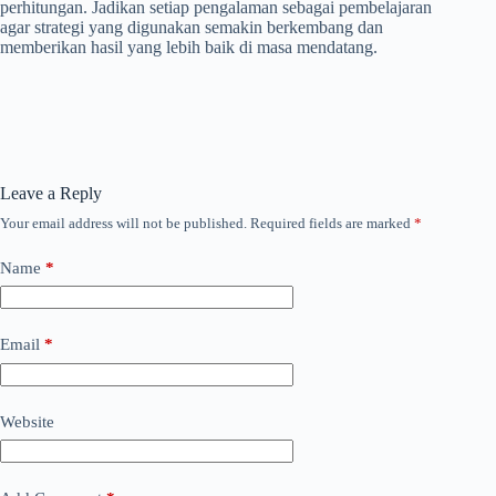
perhitungan. Jadikan setiap pengalaman sebagai pembelajaran
agar strategi yang digunakan semakin berkembang dan
memberikan hasil yang lebih baik di masa mendatang.
Leave a Reply
Your email address will not be published.
Required fields are marked
*
Name
*
Email
*
Website