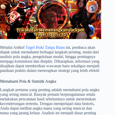
r
Melalui Artikel
Togel Hoki Tanpa Batas
ini, pembaca akan
diajak untuk memahami berbagai langkah penting, mulai dari
analisis pola angka, pengelolaan modal, hingga pentingnya
menjaga konsistensi dan disiplin. Diharapkan, informasi yang
disajikan dapat memberikan wawasan baru sekaligus menjadi
panduan praktis dalam menerapkan strategi yang lebih efektif.
Memahami Pola & Statistik Angka
Langkah pertama yang penting adalah memahami pola angka
yang sering muncul. Banyak pemain berpengalaman selalu
melakukan pencatatan hasil sebelumnya untuk menemukan
kecenderungan tertentu. Dengan mempelajari data historis,
Anda dapat melihat angka mana yang sering muncul dan
mana yang jarang keluar. Analisis ini menjadi dasar penting