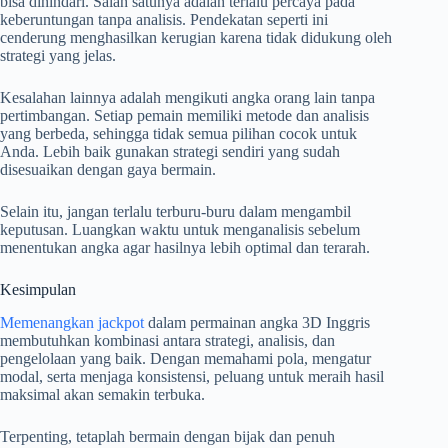
bisa dihindari. Salah satunya adalah terlalu percaya pada
keberuntungan tanpa analisis. Pendekatan seperti ini
cenderung menghasilkan kerugian karena tidak didukung oleh
strategi yang jelas.
Kesalahan lainnya adalah mengikuti angka orang lain tanpa
pertimbangan. Setiap pemain memiliki metode dan analisis
yang berbeda, sehingga tidak semua pilihan cocok untuk
Anda. Lebih baik gunakan strategi sendiri yang sudah
disesuaikan dengan gaya bermain.
Selain itu, jangan terlalu terburu-buru dalam mengambil
keputusan. Luangkan waktu untuk menganalisis sebelum
menentukan angka agar hasilnya lebih optimal dan terarah.
Kesimpulan
Memenangkan jackpot
dalam permainan angka 3D Inggris
membutuhkan kombinasi antara strategi, analisis, dan
pengelolaan yang baik. Dengan memahami pola, mengatur
modal, serta menjaga konsistensi, peluang untuk meraih hasil
maksimal akan semakin terbuka.
Terpenting, tetaplah bermain dengan bijak dan penuh