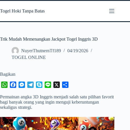
Skip
to
Togel Hoki Tanpa Batas
content
Trik Mudah Memenangkan Jackpot Togel Inggris 3D
NuyerThutnernTf189
04/19/2026
TOGEL ONLINE
Bagikan
W
F
M
T
S
L
X
S
h
a
e
e
k
i
h
Permainan angka 3D Inggris menjadi salah satu pilihan favorit
a
c
s
l
y
n
a
bagi banyak orang yang ingin menguji keberuntungan
t
e
s
e
p
e
r
sekaligus strategi.
s
b
e
g
e
e
A
o
n
r
p
o
g
a
p
k
e
m