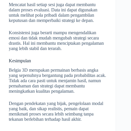
Mencatat hasil setiap sesi juga dapat membantu
dalam proses evaluasi. Data ini dapat digunakan
untuk melihat pola pribadi dalam pengambilan
keputusan dan memperbaiki strategi ke depan.
Konsistensi juga berarti mampu mengendalikan
emosi dan tidak mudah mengubah strategi secara
drastis. Hal ini membantu menciptakan pengalaman
yang lebih stabil dan terarah.
Kesimpulan
Belgia 3D merupakan permainan berbasis angka
yang sepenuhnya bergantung pada probabilitas acak.
Tidak ada cara pasti untuk menjamin hasil, namun
pemahaman dan strategi dapat membantu
meningkatkan kualitas pengalaman.
Dengan pendekatan yang bijak, pengelolaan modal
yang baik, dan sikap realistis, pemain dapat
menikmati proses secara lebih seimbang tanpa
tekanan berlebihan terhadap hasil akhir.