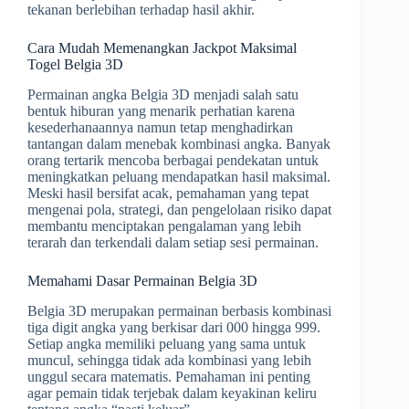
tekanan berlebihan terhadap hasil akhir.
Cara Mudah Memenangkan Jackpot Maksimal
Togel Belgia 3D
Permainan angka Belgia 3D menjadi salah satu
bentuk hiburan yang menarik perhatian karena
kesederhanaannya namun tetap menghadirkan
tantangan dalam menebak kombinasi angka. Banyak
orang tertarik mencoba berbagai pendekatan untuk
meningkatkan peluang mendapatkan hasil maksimal.
Meski hasil bersifat acak, pemahaman yang tepat
mengenai pola, strategi, dan pengelolaan risiko dapat
membantu menciptakan pengalaman yang lebih
terarah dan terkendali dalam setiap sesi permainan.
Memahami Dasar Permainan Belgia 3D
Belgia 3D merupakan permainan berbasis kombinasi
tiga digit angka yang berkisar dari 000 hingga 999.
Setiap angka memiliki peluang yang sama untuk
muncul, sehingga tidak ada kombinasi yang lebih
unggul secara matematis. Pemahaman ini penting
agar pemain tidak terjebak dalam keyakinan keliru