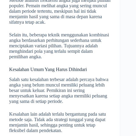
Metode analisis frekuensi angka juga menjadi pilihan
populer. Pemain melihat angka yang sering muncul
dalam periode tertentu, meskipun hal ini tidak
menjamin hasil yang sama di masa depan karena
sifatnya tetap acak.
Selain itu, beberapa teknik menggunakan kombinasi
angka berdasarkan perhitungan sederhana untuk
menciptakan variasi pilihan. Tujuannya adalah
menghindari pola yang terlalu sempit dalam
pemilihan angka.
Kesalahan Umum Yang Harus Dihindari
Salah satu kesalahan terbesar adalah percaya bahwa
angka yang belum muncul memiliki peluang lebih
besar untuk keluar. Pemikiran ini sering
menyesatkan karena setiap angka memiliki peluang
yang sama di setiap periode.
Kesalahan lain adalah terlalu bergantung pada satu
metode saja. Tidak ada strategi tunggal yang dapat
menjamin hasil, sehingga penting untuk tetap
fleksibel dalam pendekatan.