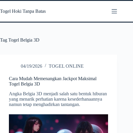
Skip
to
Togel Hoki Tanpa Batas
content
Tag
Togel Belgia 3D
04/19/2026
TOGEL ONLINE
Cara Mudah Memenangkan Jackpot Maksimal
Togel Belgia 3D
Angka Belgia 3D menjadi salah satu bentuk hiburan
yang menarik perhatian karena kesederhanaannya
namun tetap menghadirkan tantangan.