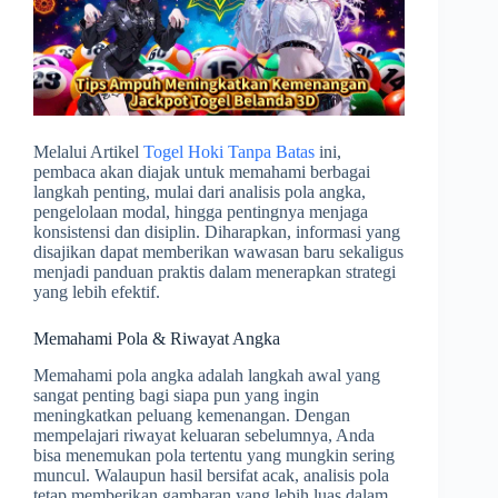
Melalui Artikel
Togel Hoki Tanpa Batas
ini,
pembaca akan diajak untuk memahami berbagai
langkah penting, mulai dari analisis pola angka,
pengelolaan modal, hingga pentingnya menjaga
konsistensi dan disiplin. Diharapkan, informasi yang
disajikan dapat memberikan wawasan baru sekaligus
menjadi panduan praktis dalam menerapkan strategi
yang lebih efektif.
Memahami Pola & Riwayat Angka
Memahami pola angka adalah langkah awal yang
sangat penting bagi siapa pun yang ingin
meningkatkan peluang kemenangan. Dengan
mempelajari riwayat keluaran sebelumnya, Anda
bisa menemukan pola tertentu yang mungkin sering
muncul. Walaupun hasil bersifat acak, analisis pola
tetap memberikan gambaran yang lebih luas dalam