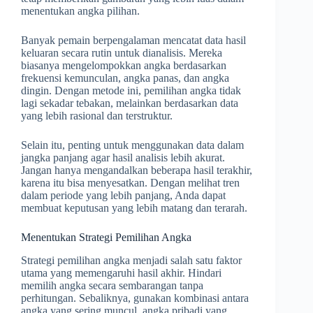
menentukan angka pilihan.
Banyak pemain berpengalaman mencatat data hasil
keluaran secara rutin untuk dianalisis. Mereka
biasanya mengelompokkan angka berdasarkan
frekuensi kemunculan, angka panas, dan angka
dingin. Dengan metode ini, pemilihan angka tidak
lagi sekadar tebakan, melainkan berdasarkan data
yang lebih rasional dan terstruktur.
Selain itu, penting untuk menggunakan data dalam
jangka panjang agar hasil analisis lebih akurat.
Jangan hanya mengandalkan beberapa hasil terakhir,
karena itu bisa menyesatkan. Dengan melihat tren
dalam periode yang lebih panjang, Anda dapat
membuat keputusan yang lebih matang dan terarah.
Menentukan Strategi Pemilihan Angka
Strategi pemilihan angka menjadi salah satu faktor
utama yang memengaruhi hasil akhir. Hindari
memilih angka secara sembarangan tanpa
perhitungan. Sebaliknya, gunakan kombinasi antara
angka yang sering muncul, angka pribadi yang