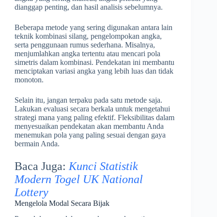
dianggap penting, dan hasil analisis sebelumnya.
Beberapa metode yang sering digunakan antara lain
teknik kombinasi silang, pengelompokan angka,
serta penggunaan rumus sederhana. Misalnya,
menjumlahkan angka tertentu atau mencari pola
simetris dalam kombinasi. Pendekatan ini membantu
menciptakan variasi angka yang lebih luas dan tidak
monoton.
Selain itu, jangan terpaku pada satu metode saja.
Lakukan evaluasi secara berkala untuk mengetahui
strategi mana yang paling efektif. Fleksibilitas dalam
menyesuaikan pendekatan akan membantu Anda
menemukan pola yang paling sesuai dengan gaya
bermain Anda.
Baca Juga:
Kunci Statistik
Modern Togel UK National
Lottery
Mengelola Modal Secara Bijak